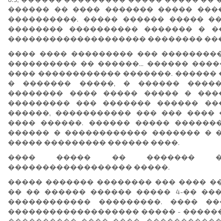
������ �� ���� ������� ����� ���
����������. ����� ������ ����� �
�������� ���������� ������� � �
�������������������� �������� ���
���� ���� ��������� ��� ���������
���������� �� ������... ������ ���
���� ������������ �������. ������
� ������� �����, � ������ �����
�������� ���� ����� ����� � ���
��������� ��� ������� ������ ��
������, ����������� ��� ��� ���� 
���� ������. ������ ����� ���������
������ � ������������ ������� � �
����� ��������� ������ ����.
���� ����� �� ������� �
������������������ �����.
����� ������� �������� ��� ���� ��
�� �� ������ ������ ����� 4-�� ���
������������ ���������. ���� �
������������������� ����� - �����