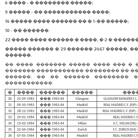
6 ���� - � �������� �����;
9 ����� - �� ����������� ����;
14 ����� ���� ������ �� � 1-�� �����;
10 - �� ������.
22 ���� ���� ������ � ����, � 2 � �����
����� ������ � 29 ������ 2467 �����, ��
������.
�� ���� ������� ����� ���� ��� � � 
������� ����������� �������� �� ��
������, �� �� ������ �������� 
�����������.
�
����
������
�����
���
30
25-09-1963
��� 1963-64
Glasgow
GLASGOW RANGERS F.C. (
31
09-10-1963
��� 1963-64
Madrid
REAL MADRID C.F. (ESP)
32
18-12-1963
��� 1963-64
Madrid
REAL MADRID C.F. (ESP) 
33
29-01-1964
��� 1963-64
Madrid
REAL MADRID C.F. 
34
13-02-1964
��� 1963-64
Milan
A.C. MILAN (ITA) 
35
22-04-1964
��� 1963-64
Zurich
F.C. ZURICH (SUI) 
36
07-05-1964
��� 1963-64
Madrid
REAL MADRID C.F. (