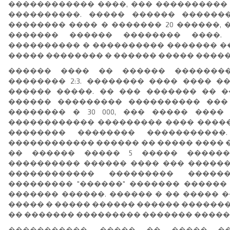
������������ ����, ��� ���������� 
����������. ����� ������ ������
�������� ���� � ������� 20 ������, 
������� ������ �������� ����.
���������� � ���������� ������� ��
����� �������� � ������ ����� ����
������ ���� �� ������ ��������
�������� 2:3. �������� ���� ���� �
������ �����. �� ��� ������� �� 
������ ��������� ���������� ���
�������� � 30 000, ��� ����� ����
������������ ��������� ���� �����
�������� �������� �����������
������������ ������ �� ����� ���� 
�� ������ ����� 5 ����� ������
���������� ������ ���� ��� �������
������������ ��������� �����
��������� "������" ������� ������
������� ������. ������ � �� ����� 
����� � ����� ������ ������ �������
�� ������� ��������� ������� �����
�����������, ����� �� ����� �