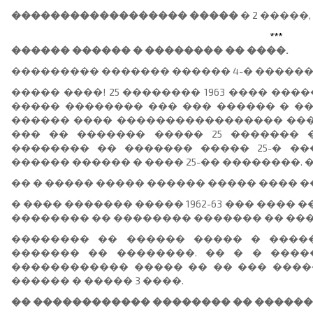
������������������ �����
� 2 �����,
***
������ ������ � �������� �� ����.
��������� ������� ������ 4-� ������
����� ����! 25 �������� 1963 ���� ���
����� �������� ��� ��� ������ � ��
������ ���� ����������������� ����
��� �� ������� ����� 25 ������� 
�������� �� ������� ����� 25-� ���
������ ������ � ���� 25-�� ��������. 
�� � ����� ����� ������ ����� ���� �
� ���� ������� ����� 1962-63 ��� ����
�������� �� �������� ������� �� ��
�������� �� ������ ����� � ����
������� �� ��������. �� � � ���
������������ ����� �� �� ��� �����
������ � ����� 3 ����.
�� ������������ �������� �� ������