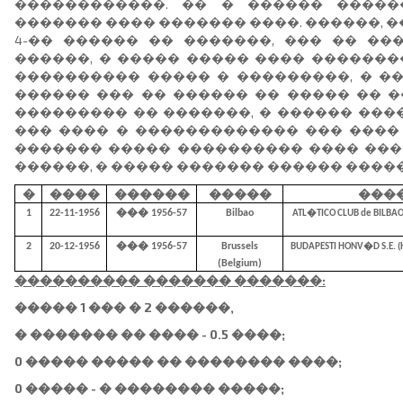
������������. �� � ������ �����
������� ���� ������� ����. ������, 
4-�� ������ �� �������, ��� �� ��
������, � ����� ����� ���� �������
���������� ����� � ���������, � �
������ ��� �� ������ �� ����� �� �
��������� �� �������, � ������ �����
��� ���� � ������������� ��� ����
������� ����� ���������� ���� ���
������, � ����� ������� ������ ����
�
����
������
�����
���
1
22-11-1956
��� 1956-57
Bilbao
ATL�TICO CLUB de BILBAO
2
20-12-1956
��� 1956-57
Brussels
BUDAPESTI HONV�D S.E. (H
(Belgium)
���������� ������� �������:
����� 1 ��� � 2 ������,
� ������� �� ���� - 0.5 ����;
0 ����� ����� �� �������� ����;
0 ����� - � �������� �����;