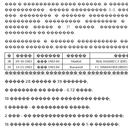
��� � ��������� ���� ������, � ����
���������� , ����� ��������� 6-0. �
��� �������� � ������ ����������
��������� ��������� �������� �
������ ����� � 31 �����. ������
�������� �� �������.
��������� � ������ ���������� ���
����� �������, ��� ����� � ��������
�
����
������
�����
���
38
09-10-1963
��� 1963-64
Madrid
REAL MADRID C.F. (ESP)
39
13-11-1963
��� 1963-64
Bucuresti
F.C. DINAMO BUCURESTI (
���������� �������� �� ������ �����
����� 28 ����� � 39 ������,
� ������� �� ���� - 0.72 ����;
18 ����� ����� �� �������� ����;
8 ����� - � �������� �����;
2 ��� - �� ����������� ���� � ������;
16 ����� ���� ������ �� � 1-� ������;