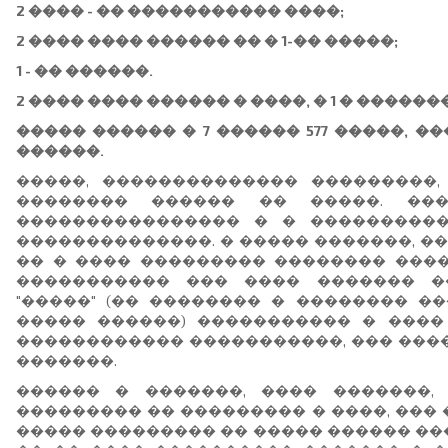
2 ���� - �� ����������� ����;
2 ���� ���� ������ �� � 1-�� �����;
1 - �� ������.
2 ���� ���� ������ � ����, � 1 � ������
����� ������ � 7 ������ 577 �����, ���
������.
�����, �������������� ���������
�������� ������ �� �����. ���
���������������� � � ����������
��������������. � ����� �������, �
�� � ���� ��������� �������� ����
����������� ��� ���� ������� �
"�����" (�� �������� � �������� �
����� ������) ����������� � ����
������������ �����������, ��� ����
�������.
������ � �������, ���� �������,
��������� �� ��������� � ����, ��� 
����� ��������� �� ����� ������ ���