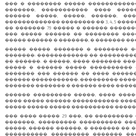
��� � �������� ����� ������������
�������, ����������� ���� ����
������ �����, �����, ������, ��
������������� �������� �� 3, 4, 5 ����
�� ������� 79 ����� � ������ �����
��� ����� ������ �� �������� ����
����� ������ � �������, � ������� ���
����� ����� ������� � �������� 
�������: ������������ �� ��������
�� ������. � �����, ���� ������� ��
����� � ������ ����� ���������� 
������� ��� ������ �� ���� �����
������ �����������. ��������� �����
������� ������� � ������ ���� �������
������ ��������� �����, ���� ����
���� ����� ������ ����������� �����
����� ����� ����� ���������� ����� �
��� ���� ����� 29 ���, �� ���������
�������, ��������� ���������� ���
�����, ������ ������, � ������� �� 
���������� ��������� ������� ��� 