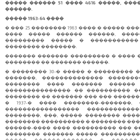
����� ������ 51 ���� 4616 �����, ����
������.
����� 1963-64 ����
� ��� 25 �������� 1963 ���� � ����� ��
���� ����� ������ ������, ����
��������� ����� � �����������
�������� ��������.
������� ������� ��������� � ���� 
�������� �� ������� ������.
� �������� 30-� ����� � ��������� 
�������, �������������� �������
�������� ���� ������� ������
��������������� �� ���������� �
�������� �� ������� ��� ��� ������
� 1937-� ���� ��������-�������,
����������������� �����������
��������, ���, ����� �������� ���
�������� ���������� � �������� ��� 
������-���� ���� ���������� ��� �
�������� ������� ����� ����������