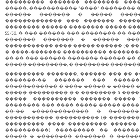
��������� ������� �������� ���
�����. ����������� "����" �������� 
������ ������� � ����� ����
������������� ��� ������� �����
�������� ������ �������� ����� ���
55/56. � ��� ������ ��� �������� �� �
������� ������� � ������ ���
����������� ���� ����� ������ (� ��
� ����-������� ���������� �������-5
�� �� ��� ������ ������� ������ ��
����� ���������, � �������� �������
��������� �������, ������ ��� �� �
�������-�� ������� ��� �����
������������ � ���� ����� � ����� 
����� ��������� � � �������� 4 ����
�����... ���������� ������� �����
�������� ��� ���� ����� ����� ����
��-�� ������������� � �������
����������� ���������� (� �������,
��������� ���� ��������� ������, 
����������) ��������� �� ������
����� � �������� �������. � �����