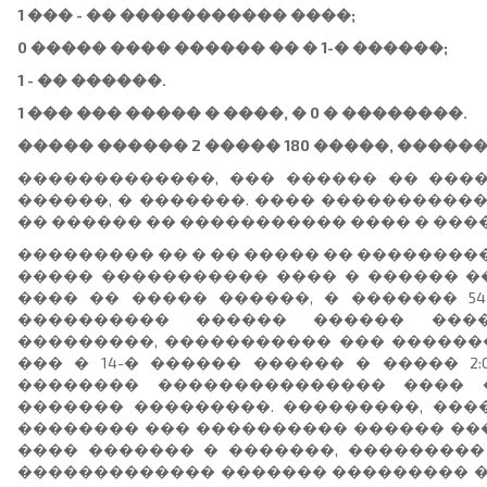
1 ��� - �� ����������� ����;
0 ����� ���� ������ �� � 1-� ������;
1 - �� ������.
1 ��� ��� ����� � ����, � 0 � ��������.
����� ������ 2 ����� 180 �����, �������
�������������, ��� ������ �� ���
������, � �������. ���� �����������
�� ������ �� ����������� ���� � ���
��������� �� � �� ����� �� ��������
����� ����������� ���� � ������ �
���� �� ����� ������, � ������� 5
���������� ������ ������ ����
���������, ����������� ��� �������
��� � 14-� ������ ������ � ����� 2:
�������� ��������������� ���� 
������� ���������. ���������, ���
�������� ��� ���������� ������ ��
���� ������� � �������, ���������
������������� ������� ��������� �