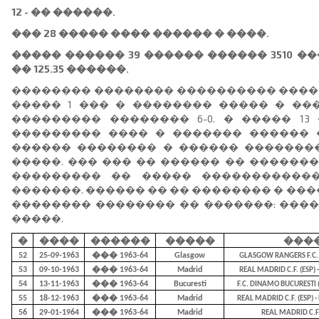
12 - �� ������.
��� 28 ����� ���� ������ � ����.
����� ������ 39 ������ ������ 3510 ��
�� 125.35 ������.
�������� �������� ���������� �����
����� 1 ��� � �������� ����� � ��
��������� �������� 6-0. � ����� 13
��������� ���� � ������� ������ �
������ �������� � ������ �������
�����. ��� ��� �� ������ �� ������
��������� �� ����� �����������
�������. ������ �� �� �������� � ���
�������� �������� �� �������: ���
�����.
�
����
������
�����
���
52
25-09-1963
��� 1963-64
Glasgow
GLASGOW RANGERS F.C. (
53
09-10-1963
��� 1963-64
Madrid
REAL MADRID C.F. (ESP)
54
13-11-1963
��� 1963-64
Bucuresti
F.C. DINAMO BUCURESTI (
55
18-12-1963
��� 1963-64
Madrid
REAL MADRID C.F. (ESP) 
56
29-01-1964
��� 1963-64
Madrid
REAL MADRID C.F. 