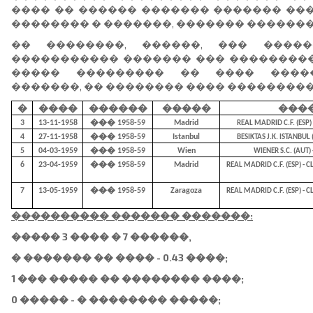
���� �� ������ ������� ������� ��
�������� � �������, ������� �������
�� ��������, ������, ��� �����
����������� ������� ��� ��������
����� ��������� �� ���� �����
�������, �� �������� ���� ���������
�
����
������
�����
���
3
13-11-1958
��� 1958-59
Madrid
REAL MADRID C.F. (ESP) 
4
27-11-1958
��� 1958-59
Istanbul
BESIKTAS J.K. ISTANBUL 
5
04-03-1959
��� 1958-59
Wien
WIENER S.C. (AUT) 
6
23-04-1959
��� 1958-59
Madrid
REAL MADRID C.F. (ESP) -
7
13-05-1959
��� 1958-59
Zaragoza
REAL MADRID C.F. (ESP) -
���������� ������� �������:
����� 3 ���� � 7 ������,
� ������� �� ���� - 0.43 ����;
1 ��� ����� �� �������� ����;
0 ����� - � �������� �����;