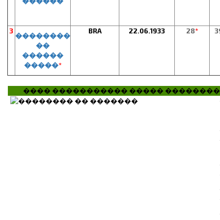
������
3
BRA
22.06.1933
28
*
3
��������
��
������
�����
*
���� ����������� ����� �������� �