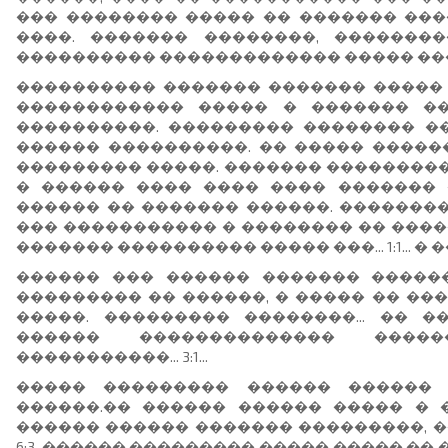
��� �������� ����� �� ������� ���
����. ������� ��������, �������
���������� ������������� ����� ��
���������� ������� ������� ����� 
������������ ����� � ������� �
����������. ��������� �������� �
������ ����������. �� ����� ������ ��
��������� �����. ������� ����������
� ������ ���� ���� ���� �������
������ �� ������� ������. ��������
��� ����������� � �������� �� �����
������� ���������� ����� ���... 1:1... 
������ ��� ������ ������� �����
��������� �� ������, � ����� �� ��
�����. ��������� ��������... �� 
������ �������������� ����
�����������... 3:1...
����� ��������� ������ ������ 
������.�� ������ ������ ����� � 
������ ������ ������� ���������, �
6:3, ������ ��������� ����� ����� ��