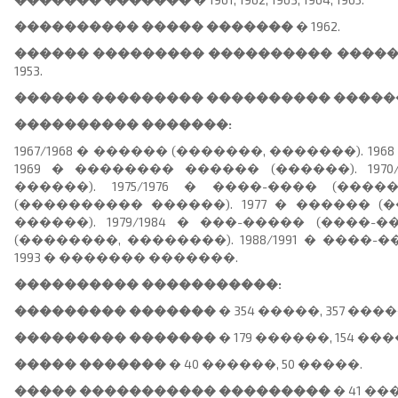
���������� ����� �������
� 1962.
������ ��������� ���������� ����
1953.
������ ��������� ���������� �����
���������� �������:
1967/1968 � ������ (�������, �������). 19
1969 � �������� ������ (������). 1970
������). 1975/1976 � ����-���� (����
(���������� ������). 1977 � ������ (���
������). 1979/1984 � ���-����� (����-��
(��������, ��������). 1988/1991 � ����
1993 � ������� �������.
���������� �����������:
��������� �������
� 354 �����, 357 ����
��������� �������
� 179 ������, 154 ���
����� �������
� 40 ������, 50 �����.
����� ����������� ���������
� 41 ��