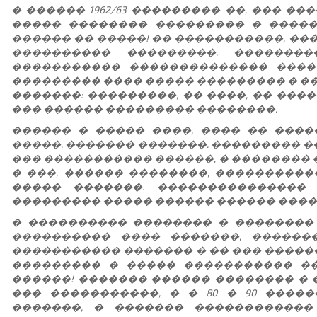
� ������ 1962/63 ��������� ��, ��� �
����� �������� ��������� � ����
������ �� �����! �� �����������, ��
���������� ���������. �������
����������� �������������� ����
��������� ���� ����� ��������� � ��
�������: ���������, �� ����, �� ���
��� ������ ��������� ��������.
������ � ����� ����, ���� �� ����
�����, ������� �������. ��������� 
��� ����������� ������, � �������� ��
� ���, ������ ��������, ����������
����� �������. ���������������
��������� ����� ������ ������ ����
� ���������� �������� � �������� 
���������� ���� �������, ������
����������� ������� � �� ��� ����
��������� � ����� ����������� ��
������! ������� ������ �������� � 
��� �����������, � � 80 � 90 ����
�������, � ������� ������������