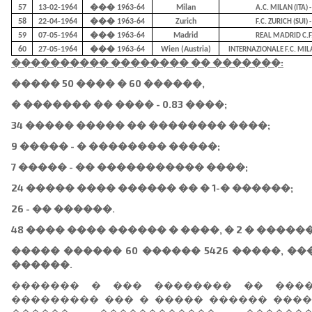
57
13-02-1964
��� 1963-64
Milan
A.C. MILAN (ITA) 
58
22-04-1964
��� 1963-64
Zurich
F.C. ZURICH (SUI) 
59
07-05-1964
��� 1963-64
Madrid
REAL MADRID C.F. (
60
27-05-1964
��� 1963-64
Wien (Austria)
INTERNAZIONALE F.C. MILAN
���������� �������� �� �������:
����� 50 ���� � 60 ������,
� ������� �� ���� - 0.83 ����;
34 ����� ����� �� �������� ����;
9 ����� - � �������� �����;
7 ����� - �� ����������� ����;
24 ����� ���� ������ �� � 1-� ������;
26 - �� ������.
48 ���� ���� ������ � ����, � 2 � �����
����� ������ 60 ������ 5426 �����, ���
������.
������� � ��� �������� �� ����
��������� ��� � ����� ������ ������