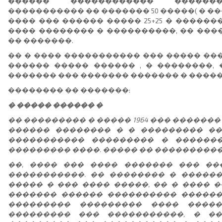
������ ������������ ������
����������� �� ������� 50 �����( � 
���� ��� ������ ����� 25+25 � �������
���� �������� � ����������, �� ���
�� �������.
�� � ���� ����������� ��� ����� ���
������ ����� ������ , � ��������, 
������� ��� ������� ������� � ����
�������� �� �������:
� ����� ������ �
�� ��������� � ����� 1964 ��� �����
������ �������� � � ��������� ��
����������� ��������� � ������
��������� ����. ����� �� ����������
��, ���� ��� ���� ������� ��� �
�����������. �� �������� � ������
����� � ��� ���� �����, �� � ���� ���
������� ������ ���������� ������
��������� ��������� ���� �����
��������� ��� �����������, � �