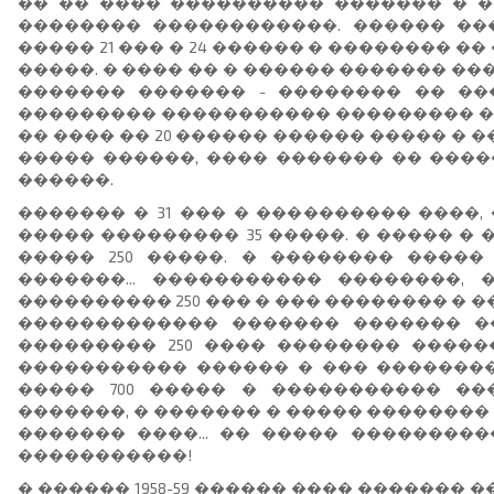
�� �� ���� ���������� ������� � ��
�������� ������������. ������ ��
����� 21 ��� � 24 ������ � �������� 
�����. � ���� �� � ������ ������� �
������� ������� - �������� �� ��
��������� ����������� ��������� ��
�� ���� �� 20 ������ ������ ����� � �
����� ������, ���� ������� �� ���
������.
������� � 31 ��� � ���������� ����
����� ��������� 35 �����. � ����� �
����� 250 �����. � �������� �����
�������... ����������� ��������,
���������� 250 ��� � ��� �������� � ��
������������� ������� ������� �
��������� 250 ���� �������� ������
����������� ������ � ��� ��������
����� 700 ����� � ����������� �
�������, � ������� � ����� ��������
������� ����... �� ����� ��������
�����������!
� ������ 1958-59 ������ ���� �������