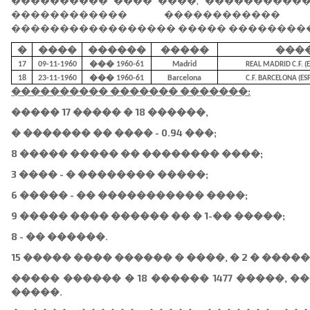
���������� ���� ����, ����������
������������ �����������
����������������� ����� ��������
�
����
������
�����
���
17
09-11-1960
��� 1960-61
Madrid
REAL MADRID C.F. (E
18
23-11-1960
��� 1960-61
Barcelona
C.F. BARCELONA (ESP
���������� ������� �������:
����� 17 ����� � 18 ������,
� ������� �� ���� - 0.94 ���;
8 ����� ����� �� �������� ����;
3 ���� - � �������� �����;
6 ����� - �� ����������� ����;
9 ����� ���� ������ �� � 1-�� �����;
8 - �� ������.
15 ����� ���� ������ � ����, � 2 � ����
����� ������ � 18 ������ 1477 �����, ��
�����.