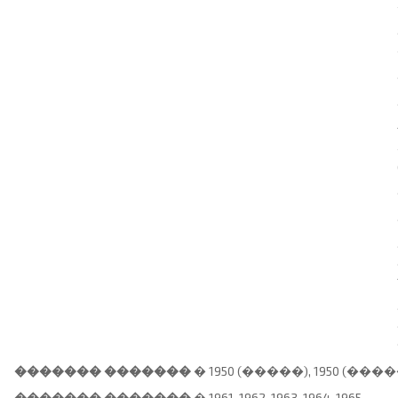
������� �������
� 1950 (�����), 1950 (�����), 1
������� �������
� 1961, 1962, 1963, 1964, 1965.