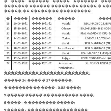
� ���� ������ ����� ������� ���
������� ������ �������� ����� � ��
�����, �� ������ �� ���������.
�
����
������
�����
���
19
20-09-1961
��� 1961-62
Madrid
REAL MADRID C.F. (ESP)
20
18-10-1961
��� 1961-62
Odense
BOLDKLUBBEN 1913 ODENSE 
21
25-10-1961
��� 1961-62
Madrid
REAL MADRID C.F. (ESP) -
22
14-02-1962
��� 1961-62
Torino
JUVENTUS F.C. TORINO (
23
21-02-1962
��� 1961-62
Madrid
REAL MADRID C.F. (ESP)
24
28-02-1962
��� 1961-62
Paris (France)
REAL MADRID C.F. (ESP)
25
22-03-1962
��� 1961-62
Madrid
REAL MADRID C.F. (ESP) -
26
12-04-1962
��� 1961-62
Li�ge
ROYAL STANDARD de LI�GE 
27
02-05-1962
��� 1961-62
Amsterdam
S.L. BENFICA LISBOA (P
(Netherlands)
���������� ������� �������:
����� 24 ���� � 27 ������,
� ������� �� ���� - 0.88 ����;
9 ����� ����� �� �������� ����;
6 ���� - � �������� �����;
9 ����� - �� ����������� ����;