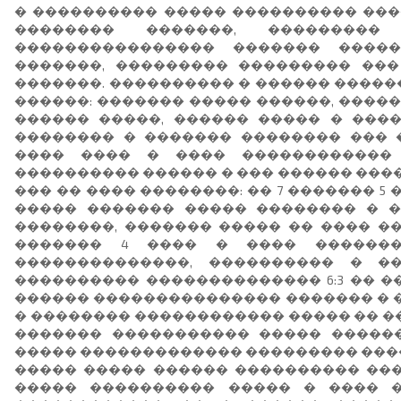
� ���������� ����� ���������� ���
�������� �������, ��������
���������������� ������� ����
�������, ��������� ��������� ��
�������. ���������� � ������ ����
������: ������� ����� ������, ����
������ �����, ������ ����� � ����
�������� � ������� �������� ���
���� ���� � ���� ������������ 
���������� ������ � ��� ������ ���
��� �� ���� ��������: �� 7 ������� 5 
����� ������� ����� �������� � ��
��������, ������� ����� �� ���� ��
������� 4 ���� � ���� �������
��������������, ���������� � ��
���������� �������������� 6:3 �� ���
������ ��������������� ������� � �
� �������� ������������ ����� �� �
������� ����������� ����� ������
����� ������������� ��������� �����
����� ����� ������ ���������� ����
����� ���������� ����� � ���� 