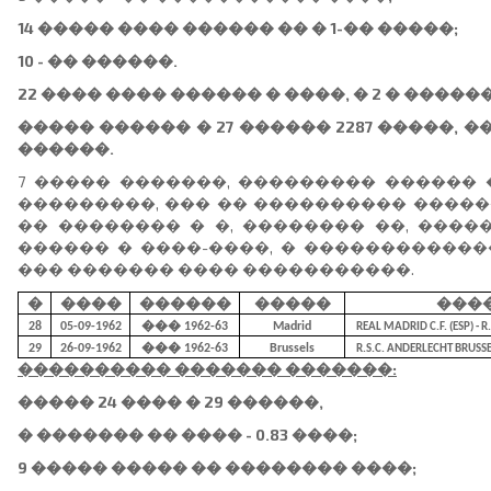
14 ����� ���� ������ �� � 1-�� �����;
10 - �� ������.
22 ���� ���� ������ � ����, � 2 � �����
����� ������ � 27 ������ 2287 �����, ��
������.
7 ����� �������, ��������� ������
���������, ��� �� ���������� �����
�� �������� � �, �������� ��, ����
������ � ����-����, � ������������
��� ������� ���� �����������.
�
����
������
�����
���
28
05-09-1962
��� 1962-63
Madrid
REAL MADRID C.F. (ESP) - 
29
26-09-1962
��� 1962-63
Brussels
R.S.C. ANDERLECHT BRUSSEL
���������� ������� �������:
����� 24 ���� � 29 ������,
� ������� �� ���� - 0.83 ����;
9 ����� ����� �� �������� ����;