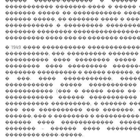
����� ������-������� � ������
����������� �������-���� � ����� 
������� ����� �� ����������� ����
������ �����, �� ������� ���� � ��
����������� � ��������� �������� 
������� �������� ���������������� 
��������� ���� ��� �� ������� �����
� 1949 ���� ���������� ������������
����������, ��� ��������� �������
���������� ���� �������� ����� 
�������� ���� ��������� ������
������� ��������� � ����� ������,
� ���. ���� �����������, ����
����������� ����� �����������
����������� (��� � ����� ���� ��
����������� ������ ����������� 
���������� ���������, � ������ ��
��� ��� ���������� ��� �������.
������, ��� � �������� � ����������
������ ���� ������������ �����
������� - ������ ���� �������
�������� ����-�����.