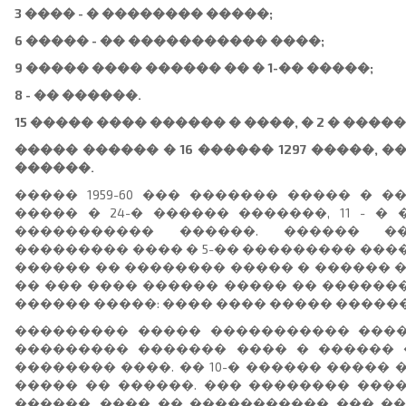
3 ���� - � �������� �����;
6 ����� - �� ����������� ����;
9 ����� ���� ������ �� � 1-�� �����;
8 - �� ������.
15 ����� ���� ������ � ����, � 2 � ����
����� ������ � 16 ������ 1297 �����, ��
������.
����� 1959-60 ��� ������� ����� � �
����� � 24-� ������ �������, 11 - �
����������� ������. ������ �
��������� ���� � 5-�� ��������� ���
������ �� �������� ����� � ������ 
�� ��� ���� ������ ����� �� ������
������ �����: ���� ���� ����� �����
��������� ����� ����������� �����
��������� ������� ���� � ������
�������� ����. �� 10-� ������ �����
����� �� ������. ��� �������� ���
������, ���� �� ����������� ��� �