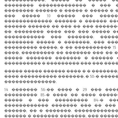
�������� ������������� � ��� 
�������� ������ � ����� � ����� � 
��� ����� 10 ����� ��� ����
������������� ������ � ������ ����
������ ������ �� ��� �� ��� ������
�� �������� ���� ��� ��� ����� �
����������� ��� �������. ����
�������� ����� � �������, ��� ��
��������� �����, � �� ���������� 1
����, ��������� �� ������� ��� �� 
����� ������� ������� � ������ 
���������� � ��������� ��� ��� ���
����� ����� ������ ���� � � �������, 
���� ���������� �������, � 50-� ���
��������������.
14 ������� 56-�� ���� � 29 ��� ��
��������� 85-� ���� �� ���� ����
����� � ��� ��������� 84-� ��
������������ ������� ��� �� ���
������, �� � �������. �����������
������ � ������� �������, ��� �����