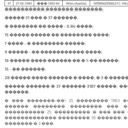
37
27-05-1964
��� 1963-64
Wien (Austria)
INTERNAZIONALE F.C. MILAN
���������� ������� �������:
����� 31 ��� � 37 ������,
� ������� �� ���� - 0.84 ����;
15 ����� ����� �� �������� ����;
7 ���� - � �������� �����;
9 ����� - �� ����������� ����;
16 ����� ���� ������ �� � 1-�� �����;
15 - �� ������.
28 ����� ���� ������ � ����, � 3 � ����
����� ������ � 37 ������ 3187 �����, ��
������.
� ��� �������-��! 25 �������� 1963 
������ �������� �������� ��� �
���������� 25, ��������� � ��� ���
������������� �������� 30 ������, � ��
������� � 3 ���.