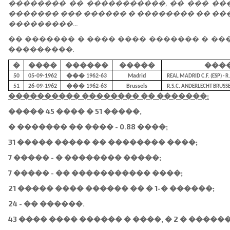
�������� �� �����������, �� ��� ��
������� ��� ������ � �������� �� ��
���������...
�� ������� � ���� ���� ������� � ����
���������.
�
����
������
�����
���
50
05-09-1962
��� 1962-63
Madrid
REAL MADRID C.F. (ESP) - 
51
26-09-1962
��� 1962-63
Brussels
R.S.C. ANDERLECHT BRUSSEL
���������� �������� �� �������:
����� 45 ���� � 51 �����,
� ������� �� ���� - 0.88 ����;
31 ����� ����� �� �������� ����;
7 ����� - � �������� �����;
7 ����� - �� ����������� ����;
21 ����� ���� ������ �� � 1-� ������;
24 - �� ������.
43 ���� ���� ������ � ����, � 2 � �����