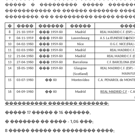
����� � ��������� ����� ������
����������� �� ������ ������� �����
��������. �� � ��������� ����� ����
�
����
������
�����
���
8
21-10-1959
��� 1959-60
Madrid
REAL MADRID C.F. (ESP) -
9
04-11-1959
��� 1959-60
Luxembourg
A.S. La JEUNESSE D�ESCH 
10
04-02-1960
��� 1959-60
Nice
O.G.C. NICE (FRA) 
11
02-03-1960
��� 1959-60
Madrid
REAL MADRID C.F. (
12
21-04-1960
��� 1959-60
Madrid
REAL MADRID C.F. (E
13
27-04-1960
��� 1959-60
Barcelona
C.F. BARCELONA (ESP
14
18-05-1960
��� 1959-60
Glasgow
REAL MADRID C.F. (ESP) 
(Scotland)
MAIN FUS
15
03-07-1960
�� 60
Montevideo
C.A. PENAROL de MONT
16
04-09-1960
�� 60
Madrid
REAL MADRID C.F
- C.
���������� ������� �������:
����� 17 ����� � 16 ������,
� ������� �� ���� - 1,06 ���;
8 ����� ����� �� �������� ����;