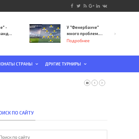
е" -
У "Фенербахче"
манда
много проблем.
инает
Но он опасен для
Подробнее
й-офф
"Зенита"
ы
ОНАТЫ СТРАНЫ
ДРУГИЕ ТУРНИРЫ
ОИСК ПО САЙТУ