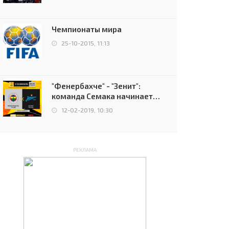
чемпионов.
Чемпионаты мира
25-10-2015, 11:13
"Фенербахче" - "Зенит":
команда Семака начинает
путь в плей-офф Лиги
12-02-2019, 10:30
Европы
РЕКЛАМА