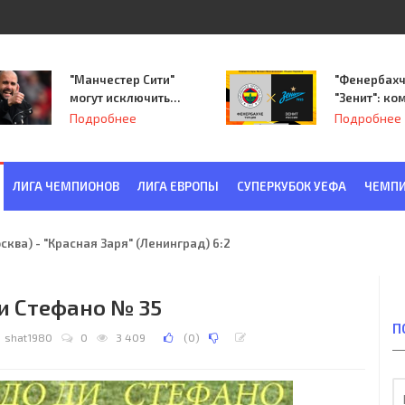
"Манчестер Сити"
"Фенербахч
могут исключить
"Зенит": ко
из Лиги
Семака нач
Подробнее
Подробнее
чемпионов.
путь в пле
Лиги Европ
ЛИГА ЧЕМПИОНОВ
ЛИГА ЕВРОПЫ
СУПЕРКУБОК УЕФА
ЧЕМПИ
ква) - "Красная Заря" (Ленинград) 6:2
и Стефано № 35
П
shat1980
0
3 409
(
0
)