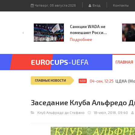
Четверг, 06 августа 2026
Вход
Контакты
Санкции WADA не
помешают России
принять
Подробнее
чемпионат
Европы и финал
Лиги чемпионов.
EUROCUPS
-UEFA
ГЛАВНАЯ
ГЛАВНЫЕ НОВОСТИ
04-сен, 12:25
ЦДКА (Мос
NEW
Заседание Клуба Альфредо Д
Клуб Альфредо ди Стефано
18-июл, 2016, 09:40