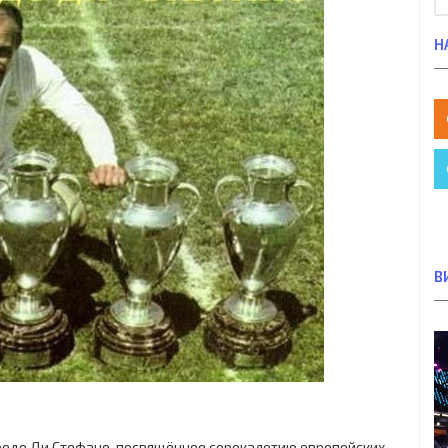
Н
В
едо Ди Стефано, посвящённое сорокалетию европейских