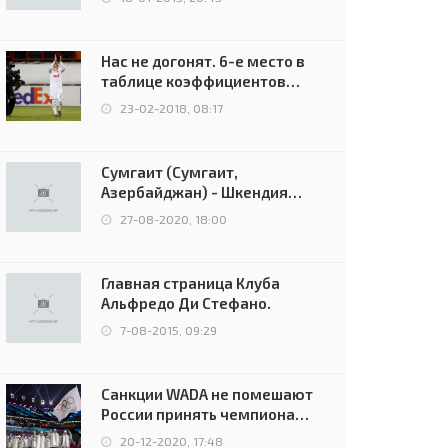
Нас не догонят. 6-е место в
таблице коэффициентов
УЕФА остаётся за Россией
23-02-2018, 08:17
Сумгаит (Сумгаит,
Азербайджан) - Шкендия
(Тетово, Северная
27-08-2020, 18:00
Македония) - 0:2 (0:0)
Главная страница Клуба
Альфредо Ди Стефано.
7-08-2015, 09:29
Санкции WADA не помешают
России принять чемпионат
Европы и финал Лиги
20-12-2020, 17:48