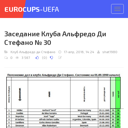
EUROCUPS
-UEFA
Откр
меню
Заседание Клуба Альфредо Ди
Стефано № 30
Клуб Альфредо ди Стефано
17-апр, 2016, 14:24
shat1980
0
3 567
(
0
)