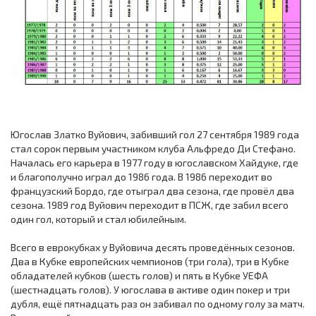
Югослав Златко Вуйович, забивший гол 27 сентября 1989 года
стал сорок первым участником клуба Альфредо Ди Стефано.
Началась его карьера в 1977 году в югославском Хайдуке, где
и благополучно играл до 1986 года. В 1986 переходит во
французский Бордо, где отыграл два сезона, где провёл два
сезона. 1989 год Вуйович переходит в ПСЖ, где забил всего
один гол, который и стал юбилейным.
Всего в еврокубках у Вуйовича десять проведённых сезонов.
Два в Кубке европейских чемпионов (три гола), три в Кубке
обладателей кубков (шесть голов) и пять в Кубке УЕФА
(шестнадцать голов). У югослава в активе один покер и три
дубля, ещё пятнадцать раз он забивал по одному голу за матч.