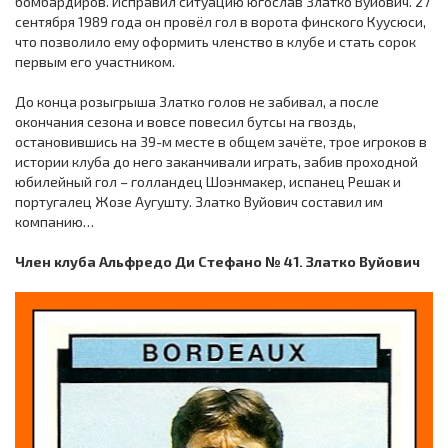
бомбардиров. Исправил ситуацию югослав Златко Вуйович. 27
сентября 1989 года он провёл гол в ворота финского Куусюси,
что позволило ему оформить членство в клубе и стать сорок
первым его участником.
До конца розыгрыша Златко голов не забивал, а после
окончания сезона и вовсе повесил бутсы на гвоздь,
остановившись на 39-м месте в общем зачёте, трое игроков в
истории клуба до него заканчивали играть, забив проходной
юбилейный гол – голландец Шоэнмакер, испанец Решак и
португалец Жозе Аугушту. Златко Вуйович составил им
компанию…
Член клуба Альфредо Ди Стефано № 41. Златко Вуйович