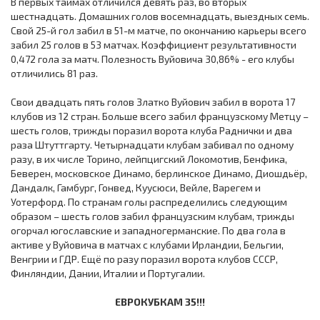
В первых таймах отличился девять раз, во вторых
шестнадцать. Домашних голов восемнадцать, выездных семь.
Свой 25-й гол забил в 51-м матче, по окончанию карьеры всего
забил 25 голов в 53 матчах. Коэффициент результативности
0,472 гола за матч. Полезность Вуйовича 30,86% - его клубы
отличились 81 раз.
Свои двадцать пять голов Златко Вуйович забил в ворота 17
клубов из 12 стран. Больше всего забил французскому Метцу –
шесть голов, трижды поразил ворота клуба Раднички и два
раза Штуттгарту. Четырнадцати клубам забивал по одному
разу, в их числе Торино, лейпцигский Локомотив, Бенфика,
Беверен, московское Динамо, берлинское Динамо, Диошдьёр,
Дандалк, Гамбург, Гонвед, Куусюси, Вейле, Варегем и
Уотерфорд. По странам голы распределились следующим
образом – шесть голов забил французским клубам, трижды
огорчал югославские и западногерманские. По два гола в
активе у Вуйовича в матчах с клубами Ирландии, Бельгии,
Венгрии и ГДР. Ещё по разу поразил ворота клубов СССР,
Финляндии, Дании, Италии и Португалии.
ЕВРОКУБКАМ 35!!!