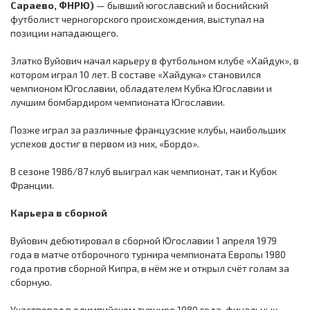
Сараево, ФНРЮ)
— бывший югославский и боснийский
футболист черногорского происхождения, выступал на
позиции нападающего.
Златко Вуйович начал карьеру в футбольном клубе «Хайдук», в
котором играл 10 лет. В составе «Хайдука» становился
чемпионом Югославии, обладателем Кубка Югославии и
лучшим бомбардиром чемпионата Югославии.
Позже играл за различные французские клубы, наибольших
успехов достиг в первом из них, «Бордо».
В сезоне 1986/87 клуб выиграл как чемпионат, так и Кубок
Франции.
Карьера в сборной
Вуйович дебютировал в сборной Югославии 1 апреля 1979
года в матче отборочного турнира чемпионата Европы 1980
года против сборной Кипра, в нём же и открыл счёт голам за
сборную.
Участвовал в олимпийском турнире 1980 года, финальных