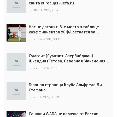
сайта eurocups-uefa.ru
18-01-2015, 20:45
Нас не догонят. 6-е место в таблице
коэффициентов УЕФА остаётся за
Россией
23-02-2018, 08:17
Сумгаит (Сумгаит, Азербайджан) -
Шкендия (Тетово, Северная Македония) -
0:2 (0:0)
27-08-2020, 18:00
Главная страница Клуба Альфредо Ди
Стефано.
7-08-2015, 09:29
Санкции WADA не помешают России