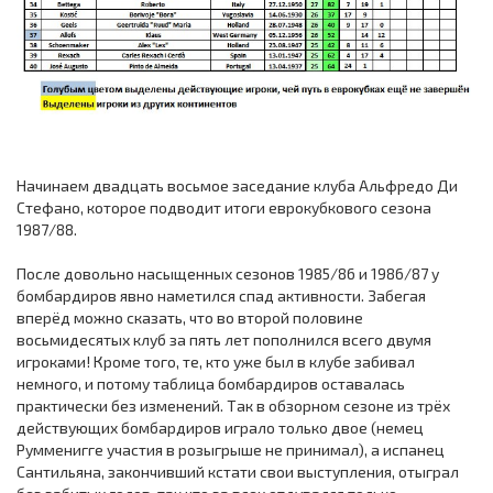
Начинаем двадцать восьмое заседание клуба Альфредо Ди
Стефано, которое подводит итоги еврокубкового сезона
1987/88.
После довольно насыщенных сезонов 1985/86 и 1986/87 у
бомбардиров явно наметился спад активности. Забегая
вперёд можно сказать, что во второй половине
восьмидесятых клуб за пять лет пополнился всего двумя
игроками! Кроме того, те, кто уже был в клубе забивал
немного, и потому таблица бомбардиров оставалась
практически без изменений. Так в обзорном сезоне из трёх
действующих бомбардиров играло только двое (немец
Румменигге участия в розыгрыше не принимал), а испанец
Сантильяна, закончивший кстати свои выступления, отыграл