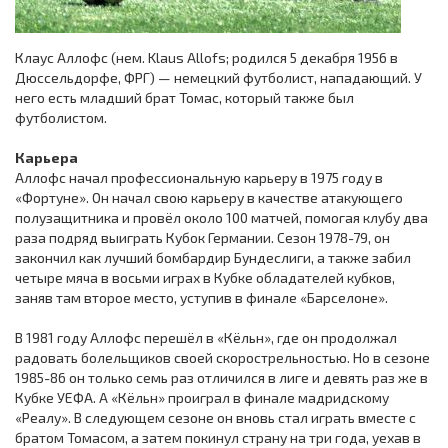
Клаус Аллофс (нем. Klaus Allofs; родился 5 декабря 1956 в
Дюссельдорфе, ФРГ) — немецкий футболист, нападающий. У
него есть младший брат Томас, который также был
футболистом.
Карьера
Аллофс начал профессиональную карьеру в 1975 году в
«Фортуне». Он начал свою карьеру в качестве атакующего
полузащитника и провёл около 100 матчей, помогая клубу два
раза подряд выиграть Кубок Германии. Сезон 1978-79, он
закончил как лучший бомбардир Бундеслиги, а также забил
четыре мяча в восьми играх в Кубке обладателей кубков,
заняв там второе место, уступив в финале «Барселоне».
В 1981 году Аллофс перешёл в «Кёльн», где он продолжал
радовать болельщиков своей скорострельностью. Но в сезоне
1985-86 он только семь раз отличился в лиге и девять раз же в
Кубке УЕФА. А «Кёльн» проиграл в финале мадридскому
«Реалу». В следующем сезоне он вновь стал играть вместе с
братом Томасом, а затем покинул страну на три года, уехав в