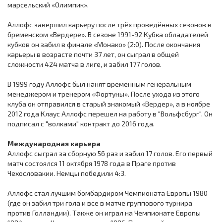
марсельский «Олимпик».
Аллофс завершил карьеру после трёх проведённых сезонов в
бременском «Вердере». В сезоне 1991-92 Кубка обладателей
кубков он забил в финале «Монако» (2:0). После окончания
карьеры в возрасте почти 37 лет, он сыграл в общей
сложности 424 матча в лиге, и забил 177 голов.
В 1999 году Аллофс был нанят временным генеральным
менеджером и тренером «Фортуны». После ухода из этого
клуба он отправился в старый знакомый «Вердер», а в ноябре
2012 года Клаус Аллофс перешел на работу в "Вольфсбург". Он
подписал с "волками" контракт до 2016 года.
Международная карьера
Аллофс сыграл за сборную 56 раз и забил 17 голов. Его первый
матч состоялся 11 октября 1978 года в Праге против
Чехословакии. Немцы победили 4:3.
Аллофс стал лучшим бомбардиром Чемпионата Европы 1980
(где он забил три гола и все в матче группового турнира
против Голландии). Также он играл на Чемпионате Европы