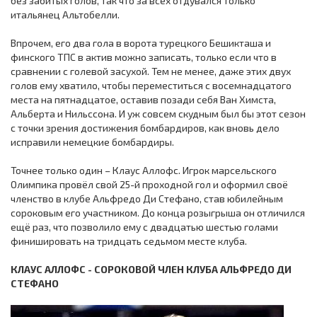
без забитых голов, так что за всех отдувался только
итальянец Альтобелли.
Впрочем, его два гола в ворота турецкого Бешикташа и
финского ТПС в актив можно записать, только если что в
сравнении с голевой засухой. Тем не менее, даже этих двух
голов ему хватило, чтобы переместиться с восемнадцатого
места на пятнадцатое, оставив позади себя Ван Химста,
Альберта и Нильссона. И уж совсем скудным был бы этот сезон
с точки зрения достижения бомбардиров, как вновь дело
исправили немецкие бомбардиры.
Точнее только один – Клаус Аллофс. Игрок марсельского
Олимпика провёл свой 25-й проходной гол и оформил своё
членство в клубе Альфредо Ди Стефано, став юбилейным
сороковым его участником. До конца розыгрыша он отличился
ещё раз, что позволило ему с двадцатью шестью голами
финишировать на тридцать седьмом месте клуба.
КЛАУС АЛЛОФС - СОРОКОВОЙ ЧЛЕН КЛУБА АЛЬФРЕДО ДИ
СТЕФАНО