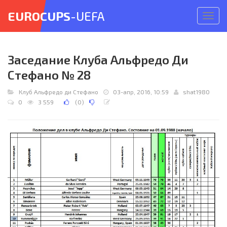
EUROCUPS
-UEFA
Откр
меню
Заседание Клуба Альфредо Ди
Стефано № 28
Клуб Альфредо ди Стефано
03-апр, 2016, 10:59
shat1980
0
3 559
(
0
)