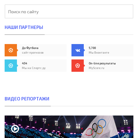
НАШИ ПАРТНЕРЫ
До Футбола
5,700
сайт прогнозов
Мы Вконтакте
454
On-line результаты
Мы на Спортс.ру
MyScore.ru
ВИДЕО РЕПОРТАЖИ