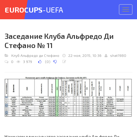
EUROCUPS
-UEFA
Откр
меню
Заседание Клуба Альфредо Ди
Стефано № 11
Клуб Альфредо ди Стефано
22-ноя, 2015, 10:36
shat1980
0
3 979
(
0
)
Начинаем одиннадцатое заседание клуба Альфредо Ди