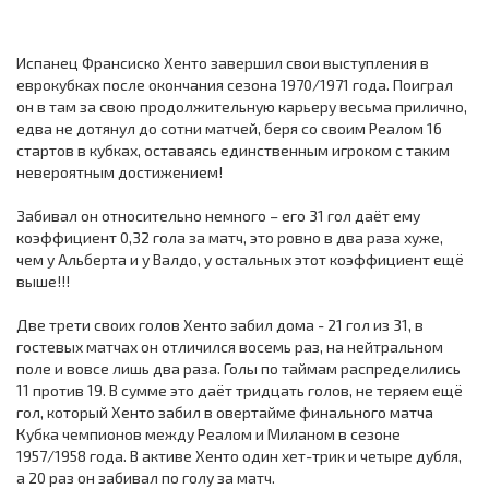
Испанец Франсиско Хенто завершил свои выступления в
еврокубках после окончания сезона 1970/1971 года. Поиграл
он в там за свою продолжительную карьеру весьма прилично,
едва не дотянул до сотни матчей, беря со своим Реалом 16
стартов в кубках, оставаясь единственным игроком с таким
невероятным достижением!
Забивал он относительно немного – его 31 гол даёт ему
коэффициент 0,32 гола за матч, это ровно в два раза хуже,
чем у Альберта и у Валдо, у остальных этот коэффициент ещё
выше!!!
Две трети своих голов Хенто забил дома - 21 гол из 31, в
гостевых матчах он отличился восемь раз, на нейтральном
поле и вовсе лишь два раза. Голы по таймам распределились
11 против 19. В сумме это даёт тридцать голов, не теряем ещё
гол, который Хенто забил в овертайме финального матча
Кубка чемпионов между Реалом и Миланом в сезоне
1957/1958 года. В активе Хенто один хет-трик и четыре дубля,
а 20 раз он забивал по голу за матч.