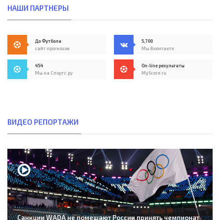
НАШИ ПАРТНЕРЫ
До Футбола
5,700
сайт прогнозов
Мы Вконтакте
454
On-line результаты
Мы на Спортс.ру
MyScore.ru
ВИДЕО РЕПОРТАЖИ
Санкции WADA не помешают России принять чемпионат