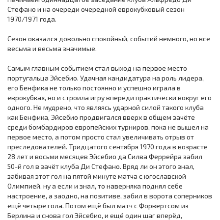
Стефано и на очереди очередной еврокубковый сезон
1970/1971 года.
Сезон оказался довольно спокойный, событий немного, но все
весьма и весьма значимые.
Самым главным событием стал выход на первое место
португальца Эйсебио. Удачная кандидатура на роль лидера,
его Бенфика не только постоянно и успешно играла в
еврокубках, но и строила игру впереди практически вокруг его
одного. Не мудрено, что являясь ударной силой такого клуба
как Бенфика, Эйсебио продвигался вверх в общем зачёте
среди бомбардиров европейских турниров, пока не вышел на
первое место, а потом просто стал увеличивать отрыв от
преследователей. Тридцатого сентября 1970 года в возрасте
28 лет и восьми месяцев Эйсебио да Силва Феррейра забил
50-й гол в зачёт клуба Ди Стефано. Вряд ли он этого знал,
забивая этот гол на пятой минуте матча с югославской
Олимпией, ну а если и знал, то наверняка поднял себе
настроение, а заодно, на позитиве, забил в ворота соперников
ещё четыре гола. Потом ещё был матч с Форвертсом из
Берлина и снова гол Эйсебио, и ещё один шаг вперёд,