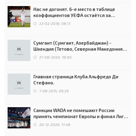
Нас не догонят. 6-е место в таблице
коэффициентов УЕФА остаётся за
Россией
23-02-2018, 08:17
Сумгаит (Сумгаит, Азербайджан) -
Шкендия (Тетово, Северная Македония) -
0:2 (0:0)
27-08-2020, 18:00
Главная страница Клуба Альфредо Ди
Стефано.
7-08-2015, 09:29
Санкции WADA не помешают России
принять чемпионат Европы и финал Лиги
чемпионов.
20-12-2020, 17:48