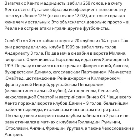
В матчах с Хенто мадридисты забили 258 голов, на счету
Хенто всего 31, таким образом коэффициент полезности у
него чуть более 12% (если точнее 12,02), что тоже гораздо
хуже чем у остальных. Это объясняется довольно просто – в
Реале на острие атаки играли другие футболисты…
Свой 31 гол Хенто забил в ворота 20 клубов из 14 стран. Так
они распределились: клубу Б 1909 он забил пять голов,
Андерлехту 3 гола. По два мяча он забил в ворота Милана,
кипрского Олимпиакоса, Барселоны, и датских Хвидовре и Б
1913. По разу отличился во встречах с Фиорентиной, Аяксом,
бухарестским Динамо, югославским Партизаном, Манчестер
Юнайтед, шотландскими Рейнджерсом и Килмарноком,
французской Ниццей, уругвайским Пеньяролем
(межконтинентальный кубок), Антверпеном, Севильей,
чехословацкой Спартой и австрийским Винер СК. Чаще всего
Хенто поражал ворота клубов Дании – 9 голов, бельгийцам
забил четырежды, итальянцам и испанцам по три раза.
Шотландским и киприотским клубам забивал по 2 раза и по
разу отличался в матчах с клубами Голландии, Румынии,
Югославии, Англии, Франции, Уругвая, а также Чехословакии и
Австрии.