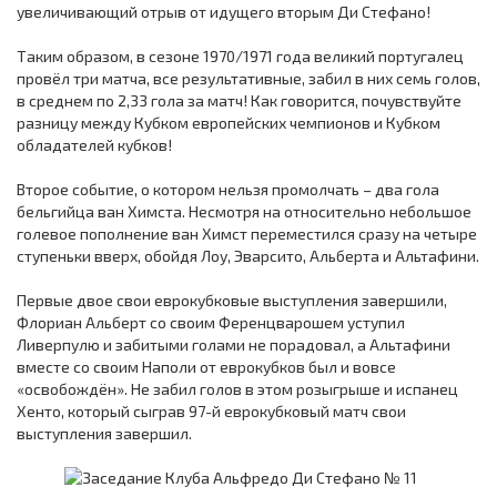
увеличивающий отрыв от идущего вторым Ди Стефано!
Таким образом, в сезоне 1970/1971 года великий португалец
провёл три матча, все результативные, забил в них семь голов,
в среднем по 2,33 гола за матч! Как говорится, почувствуйте
разницу между Кубком европейских чемпионов и Кубком
обладателей кубков!
Второе событие, о котором нельзя промолчать – два гола
бельгийца ван Химста. Несмотря на относительно небольшое
голевое пополнение ван Химст переместился сразу на четыре
ступеньки вверх, обойдя Лоу, Эварсито, Альберта и Альтафини.
Первые двое свои еврокубковые выступления завершили,
Флориан Альберт со своим Ференцварошем уступил
Ливерпулю и забитыми голами не порадовал, а Альтафини
вместе со своим Наполи от еврокубков был и вовсе
«освобождён». Не забил голов в этом розыгрыше и испанец
Хенто, который сыграв 97-й еврокубковый матч свои
выступления завершил.