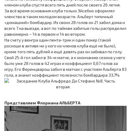
членом клуба спустя всего пять дней после своего 26 летия.
За всё время основания клуба только Эйсебио оформлял
членство в таком молодом возрасте. Альберт типичный
«домашний» бомбардир. Из своих 28 голов он 21 забил дома и
всего 7 на выезде, а вот по таймам забитые голы распределил
равномерно – 14 в первом и 14 во втором.
На счету у венгра один пента-трик и один покер (такой
роскоши в активе ни у кого из членов клуба ещё не было),
кроме того пять дублей и ещё девять раз он забивал по голу.
Свой 25-й гол забил в 34-м матче, а к окончанию сезона у него
было уже 28 голов в 42 играх и коэффициент 0,67 голов за
игру. Его Ференцварош забил в матчах с участием Альберта 83
гола, а значит коэффициент полезности бомбардира 33,7%
Представляем Флориана АЛЬБЕРТА