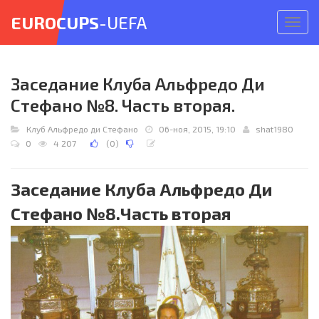
EUROCUPS
-UEFA
Откр
меню
Заседание Клуба Альфредо Ди
Стефано №8. Часть вторая.
Клуб Альфредо ди Стефано
06-ноя, 2015, 19:10
shat1980
0
4 207
(
0
)
Заседание Клуба Альфредо Ди
Стефано №8.Часть вторая