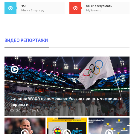
454
On-line результаты
Мы на Спортс.ру
MyScore.ru
ВИДЕО РЕПОРТАЖИ
Санкции WADA не помешают России принять чемпионат
Европы и..
20-дек, 17:48