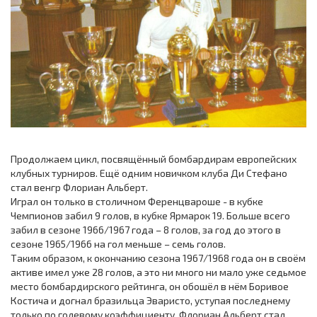
Продолжаем цикл, посвящённый бомбардирам европейских
клубных турниров. Ещё одним новичком клуба Ди Стефано
стал венгр Флориан Альберт.
Играл он только в столичном Ференцвароше - в кубке
Чемпионов забил 9 голов, в кубке Ярмарок 19. Больше всего
забил в сезоне 1966/1967 года – 8 голов, за год до этого в
сезоне 1965/1966 на гол меньше – семь голов.
Таким образом, к окончанию сезона 1967/1968 года он в своём
активе имел уже 28 голов, а это ни много ни мало уже седьмое
место бомбардирского рейтинга, он обошёл в нём Боривое
Костича и догнал бразильца Эваристо, уступая последнему
только по голевому коэффициенту. Флориан Альберт стал