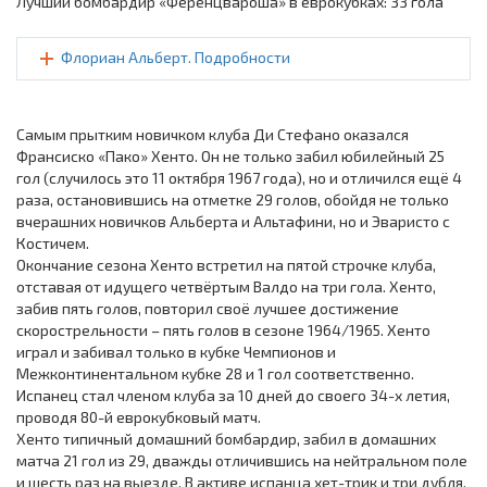
Лучший бомбардир «Ференцвароша» в еврокубках: 33 гола
Флориан Альберт. Подробности
Самым прытким новичком клуба Ди Стефано оказался
Франсиско «Пако» Хенто. Он не только забил юбилейный 25
гол (случилось это 11 октября 1967 года), но и отличился ещё 4
раза, остановившись на отметке 29 голов, обойдя не только
вчерашних новичков Альберта и Альтафини, но и Эваристо с
Костичем.
Окончание сезона Хенто встретил на пятой строчке клуба,
отставая от идущего четвёртым Валдо на три гола. Хенто,
забив пять голов, повторил своё лучшее достижение
скорострельности – пять голов в сезоне 1964/1965. Хенто
играл и забивал только в кубке Чемпионов и
Межконтинентальном кубке 28 и 1 гол соответственно.
Испанец стал членом клуба за 10 дней до своего 34-х летия,
проводя 80-й еврокубковый матч.
Хенто типичный домашний бомбардир, забил в домашних
матча 21 гол из 29, дважды отличившись на нейтральном поле
и шесть раз на выезде. В активе испанца хет-трик и три дубля,