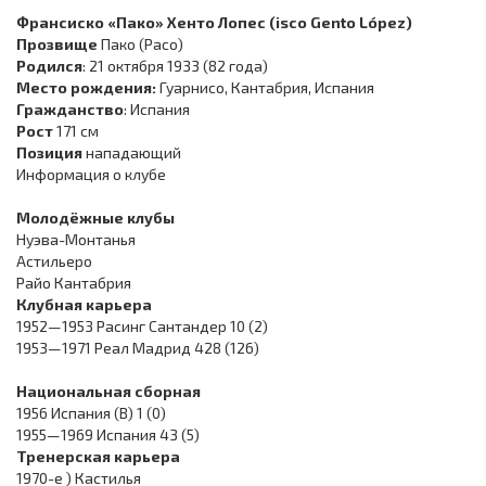
Франсиско «Пако» Хенто Лопес (isco Gento López)
Прозвище
Пако (Paco)
Родился
: 21 октября 1933 (82 года)
Место рождения:
Гуарнисо, Кантабрия, Испания
Гражданство
: Испания
Рост
171 см
Позиция
нападающий
Информация о клубе
Молодёжные клубы
Нуэва-Монтанья
Астильеро
Райо Кантабрия
Клубная карьера
1952—1953 Расинг Сантандер 10 (2)
1953—1971 Реал Мадрид 428 (126)
Национальная сборная
1956 Испания (B) 1 (0)
1955—1969 Испания 43 (5)
Тренерская карьера
1970-е ) Кастилья