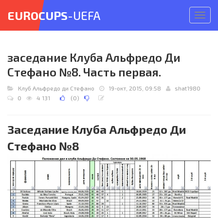
EUROCUPS
-UEFA
Откр
меню
заседание Клуба Альфредо Ди
Стефано №8. Часть первая.
Клуб Альфредо ди Стефано
19-окт, 2015, 09:58
shat1980
0
4 131
(
0
)
Заседание Клуба Альфредо Ди
Стефано №8