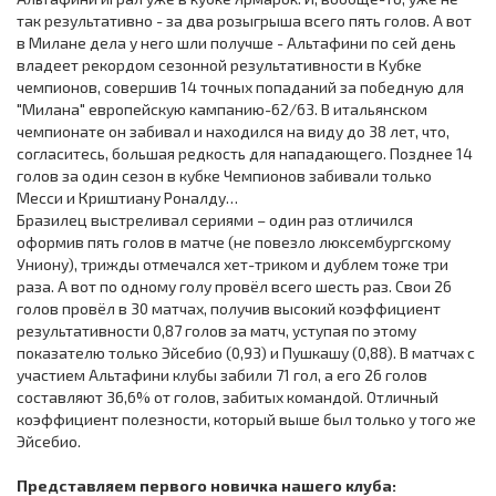
так результативно - за два розыгрыша всего пять голов. А вот
в Милане дела у него шли получше - Альтафини по сей день
владеет рекордом сезонной результативности в Кубке
чемпионов, совершив 14 точных попаданий за победную для
"Милана" европейскую кампанию-62/63. В итальянском
чемпионате он забивал и находился на виду до 38 лет, что,
согласитесь, большая редкость для нападающего. Позднее 14
голов за один сезон в кубке Чемпионов забивали только
Месси и Криштиану Роналду…
Бразилец выстреливал сериями – один раз отличился
оформив пять голов в матче (не повезло люксембургскому
Униону), трижды отмечался хет-триком и дублем тоже три
раза. А вот по одному голу провёл всего шесть раз. Свои 26
голов провёл в 30 матчах, получив высокий коэффициент
результативности 0,87 голов за матч, уступая по этому
показателю только Эйсебио (0,93) и Пушкашу (0,88). В матчах с
участием Альтафини клубы забили 71 гол, а его 26 голов
составляют 36,6% от голов, забитых командой. Отличный
коэффициент полезности, который выше был только у того же
Эйсебио.
Представляем первого новичка нашего клуба: