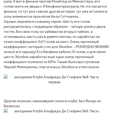
раза. А вот в финале против Юнайтед из Манчестера, его
голов никто не увидел. И Бенфика проиграла. Но что касается
финала, то тут уже совсем другая история, тут уже вступало в
силу знаменитое проклятие Белы Гуттманна…
Однако, вернёмся к нашему герою. Шесть его голов
распределились следующим образом – четыре дома и два в
гостях. Все свои голы он забивал во вторых таймах, а
отличившись шесть раз в девяти матчах, он заработал за
сезон коэффициент 0,67 голов за матч. Очень приличный
коэффициент, который стал для Эйсебио …РЕКОРДНО НИЗКИМ
за всю его карьеру! Его Бенфика забила 10 голов, и для своих
шести Эйсебио заработал ещё один очень приличный
коэффициент полезности 60%! Таким было выступление
Чёрной Жемчужины, португальца Эйсебио в этом сезоне.
Другим игроком, начинавшим сезон в клубе, был Валдо из
Валенсии.