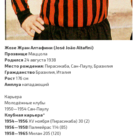
Жозе Жуан Алтафини (
José João Altafini
)
Прозвище
Маццола
Родился
24 августа 1938
Место рождения:
Пирасикаба, Сан-Паулу, Бразилия
Гражданство
Бразилия, Италия
Рост
176 см
Амплуа
нападающий
Карьера
Молодёжные клубы
1950—1954 Сан-Паулу
Клубная карьера*
1954—1956
XV ноября (Пирасикаба) 30 (2)
1956—1958
Палмейрас 114 (85)
1958—1965
Милан 205 (120)