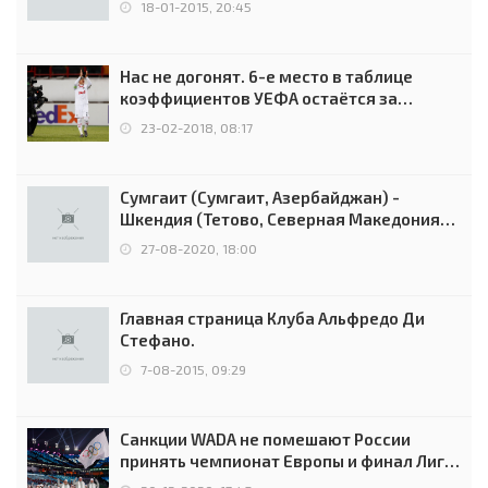
18-01-2015, 20:45
Нас не догонят. 6-е место в таблице
коэффициентов УЕФА остаётся за
Россией
23-02-2018, 08:17
Сумгаит (Сумгаит, Азербайджан) -
Шкендия (Тетово, Северная Македония) -
0:2 (0:0)
27-08-2020, 18:00
Главная страница Клуба Альфредо Ди
Стефано.
7-08-2015, 09:29
Санкции WADA не помешают России
принять чемпионат Европы и финал Лиги
чемпионов.