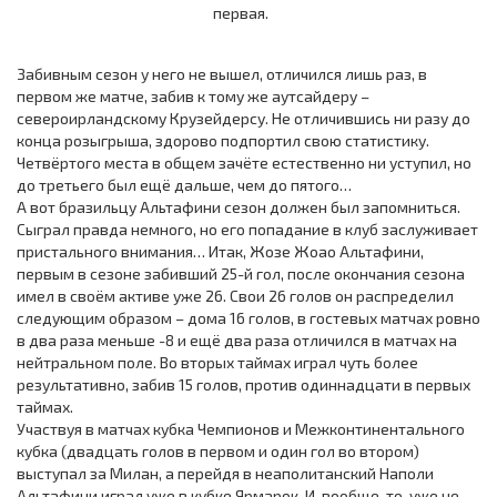
Забивным сезон у него не вышел, отличился лишь раз, в
первом же матче, забив к тому же аутсайдеру –
североирландскому Крузейдерсу. Не отличившись ни разу до
конца розыгрыша, здорово подпортил свою статистику.
Четвёртого места в общем зачёте естественно ни уступил, но
до третьего был ещё дальше, чем до пятого…
А вот бразильцу Альтафини сезон должен был запомниться.
Сыграл правда немного, но его попадание в клуб заслуживает
пристального внимания… Итак, Жозе Жоао Альтафини,
первым в сезоне забивший 25-й гол, после окончания сезона
имел в своём активе уже 26. Свои 26 голов он распределил
следующим образом – дома 16 голов, в гостевых матчах ровно
в два раза меньше -8 и ещё два раза отличился в матчах на
нейтральном поле. Во вторых таймах играл чуть более
результативно, забив 15 голов, против одиннадцати в первых
таймах.
Участвуя в матчах кубка Чемпионов и Межконтинентального
кубка (двадцать голов в первом и один гол во втором)
выступал за Милан, а перейдя в неаполитанский Наполи
Альтафини играл уже в кубке Ярмарок. И, вообще-то, уже не