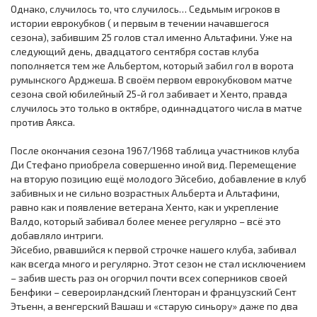
Однако, случилось то, что случилось… Седьмым игроков в
истории еврокубков ( и первым в течении начавшегося
сезона), забившим 25 голов стал именно Альтафини. Уже на
следующий день, двадцатого сентября состав клуба
пополняется тем же Альбертом, который забил гол в ворота
румынского Арджеша. В своём первом еврокубковом матче
сезона свой юбилейный 25-й гол забивает и Хенто, правда
случилось это только в октябре, одиннадцатого числа в матче
против Аякса.
После окончания сезона 1967/1968 таблица участников клуба
Ди Стефано приобрела совершенно иной вид. Перемещение
на вторую позицию ещё молодого Эйсебио, добавление в клуб
забивных и не сильно возрастных Альберта и Альтафини,
равно как и появление ветерана Хенто, как и укрепление
Валдо, который забивал более менее регулярно – всё это
добавляло интриги.
Эйсебио, рвавшийся к первой строчке нашего клуба, забивал
как всегда много и регулярно. Этот сезон не стал исключением
– забив шесть раз он огорчил почти всех соперников своей
Бенфики – североирландский Гленторан и французский Сент
Этьенн, а венгерский Вашаш и «старую синьору» даже по два