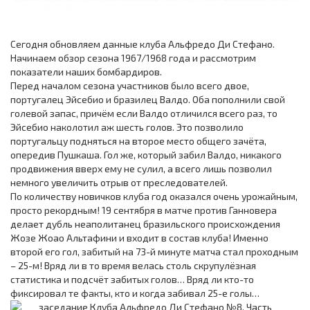
Сегодня обновляем данные клуба Альфредо Ди Стефано.
Начинаем обзор сезона 1967/1968 года и рассмотрим
показатели наших бомбардиров.
Перед началом сезона участников было всего двое,
португалец Эйсебио и бразилец Валдо. Оба пополнили свой
голевой запас, причём если Валдо отличился всего раз, то
Эйсебио наколотил аж шесть голов. Это позволило
португальцу подняться на второе место общего зачёта,
опередив Пушкаша. Гол же, который забил Валдо, никакого
продвижения вверх ему не сулил, а всего лишь позволил
немного увеличить отрыв от преследователей.
По количеству новичков клуба год оказался очень урожайным,
просто рекордным! 19 сентября в матче против Ганновера
делает дубль неаполитанец бразильского происхождения
Жозе Жоао Альтафини и входит в состав клуба! Именно
второй его гол, забитый на 73-й минуте матча стал проходным
– 25-м! Вряд ли в то время велась столь скрупулёзная
статистика и подсчёт забитых голов… Вряд ли кто-то
фиксировал те факты, кто и когда забивал 25-е голы…