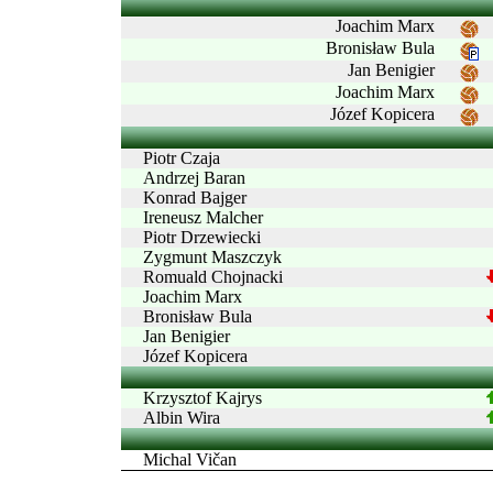
Joachim Marx
Bronisław Bula
Jan Benigier
Joachim Marx
Józef Kopicera
Piotr Czaja
Andrzej Baran
Konrad Bajger
Ireneusz Malcher
Piotr Drzewiecki
Zygmunt Maszczyk
Romuald Chojnacki
Joachim Marx
Bronisław Bula
Jan Benigier
Józef Kopicera
Krzysztof Kajrys
Albin Wira
Michal Vičan