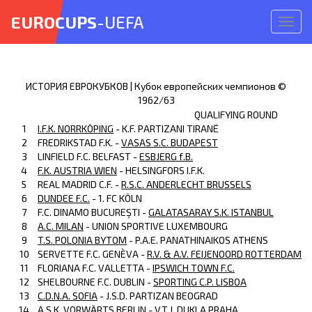
EUROCUPS
-UEFA
Откр
меню
ИСТОРИЯ ЕВРОКУБКОВ | Кубок европейских чемпионов ©
1962/63
QUALIFYING ROUND
1
I.F.K. NORRKÖPING
- K.F. PARTIZANI TIRANЁ
2
FREDRIKSTAD F.K. -
VASAS S.C. BUDAPEST
3
LINFIELD F.C. BELFAST -
ESBJERG f.B.
4
F.K. AUSTRIA WIEN
- HELSINGFORS I.F.K.
5
REAL MADRID C.F. -
R.S.C. ANDERLECHT BRUSSELS
6
DUNDEE F.C.
- 1. FC KÖLN
7
F.C. DINAMO BUCUREŞTI -
GALATASARAY S.K. ISTANBUL
8
A.C. MILAN
- UNION SPORTIVE LUXEMBOURG
9
T.S. POLONIA BYTOM
- P.A.E. PANATHINAIKOS ATHENS
10
SERVETTE F.C. GENÈVA -
R.V. & A.V. FEIJENOORD ROTTERDAM
11
FLORIANA F.C. VALLETTA -
IPSWICH TOWN F.C.
12
SHELBOURNE F.C. DUBLIN -
SPORTING C.P. LISBOA
13
C.D.N.A. SOFIA
- J.S.D. PARTIZAN BEOGRAD
14
A.S.K. VORWÄRTS BERLIN -
V.T.J. DUKLA PRAHA