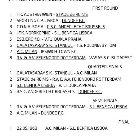
FIRST ROUND
1
F.K. AUSTRIA WIEN -
STADE de REIMS
2
SPORTING C.P. LISBOA -
DUNDEE F.C.
3
C.D.N.A. SOFIA -
R.S.C. ANDERLECHT BRUSSELS
4
I.F.K. NORRKÖPING -
S.L. BENFICA LISBOA
5
ESBJERG f.B. -
V.T.J. DUKLA PRAHA
6
GALATASARAY S.K. ISTANBUL
- T.S. POLONIA BYTOM
7
A.C. MILAN
- IPSWICH TOWN F.C.
8
R.V. & A.V. FEIJENOORD ROTTERDAM
- VASAS S.C. BUDAPEST
QUARTER-FINALS
1
GALATASARAY S.K. ISTANBUL -
A.C. MILAN
2
STADE de REIMS -
R.V. & A.V. FEIJENOORD ROTTERDAM
3
S.L. BENFICA LISBOA
- V.T.J. DUKLA PRAHA
4
R.S.C. ANDERLECHT BRUSSELS -
DUNDEE F.C.
SEMI-FINALS
1
R.V. & A.V. FEIJENOORD ROTTERDAM -
S.L. BENFICA LISBOA
2
A.C. MILAN
- DUNDEE F.C.
FINAL
1
22.05.1963
A.C. MILAN
- S.L. BENFICA LISBOA