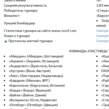
Забито мячей
167
Средняя результативность
2,83 мя
Победитель турнира
«Стяуа»
Финалист
«Барсел
Torb
Лучший бомбардир
мячей
Статистика турнира на сайте www.rsssf.com
Смотре
Очерк о турнире
Смотре
Протоколы матчей турнира
Смотре
КОМАНДЫ-УЧАСТНИЦЫ 
«Абердин» (Абердин, Шотландия)
«Куу
«Акранес» (Акранес, Исландия)
«Лин
«Андерлехт» (Брюссель, Бельгия)
«Омо
«Аустрия» (Вена, Австрия)
ПАОК
«Аякс» (Амстердам, Нидерланды)
«Пор
«Бавария» (Мюнхен, ФРГ)
«Раб
«Барселона» (Барселона, Испания)
«Сар
«Бордо» (Бордо, Франция)
«Сер
«Вайле» (Вайле, Дания)
«Спа
«Волеренга» (Осло, Норвегия)
«Стя
«Гётеборг» (Гётеборг, Швеция)
«Тра