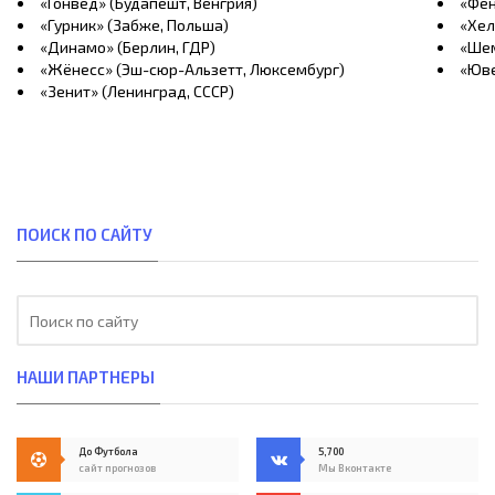
«Гонвед» (Будапешт, Венгрия)
«Фен
«Гурник» (Забже, Польша)
«Хел
«Динамо» (Берлин, ГДР)
«Шем
«Жёнесс» (Эш-сюр-Альзетт, Люксембург)
«Юве
«Зенит» (Ленинград, СССР)
ПОИСК ПО САЙТУ
НАШИ ПАРТНЕРЫ
До Футбола
5,700
сайт прогнозов
Мы Вконтакте