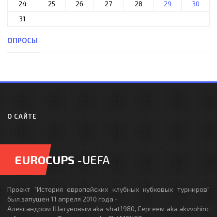
24
25
26
27
28
29
30
31
ОПРОСЫ
О САЙТЕ
EUROCUPS
-UEFA
Проект "История европейских клубных кубковых турниров"
был запущен 11 апреля 2010 года -
Александром Шатуновым aka shat1980, Сергеем aka akvvohinc