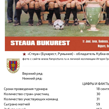
«Стяуа» (Бухарест, Румыния) - обладатель Кубка 
фото с сайта www.fanpicture.ru и личной коллекции Игоря Г
Верхний ряд:
Нижний ряд:
ЦИФРЫ И ФАКТ
Сроки проведения турнира
18 сент
Количество стран-участниц
30
Количество участвующих команд
31
Сыграно матчей
59