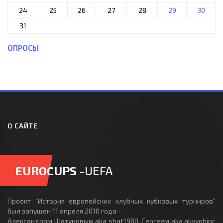
24
25
26
27
28
29
30
31
ОПРОСЫ
О САЙТЕ
EUROCUPS
-UEFA
Проект "История европейских клубных кубковых турниров"
был запущен 11 апреля 2010 года -
Александром Шатуновым aka shat1980, Сергеем aka akvvohinc