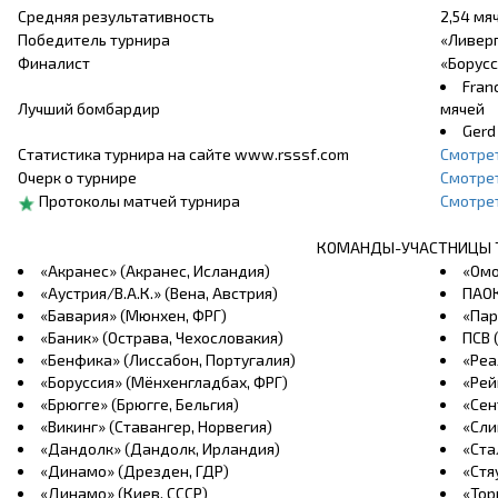
Средняя результативность
2,54 мя
Победитель турнира
«Ливерп
Финалист
«Борусс
Fran
Лучший бомбардир
мячей
Gerd
Статистика турнира на сайте www.rsssf.com
Смотре
Очерк о турнире
Смотре
Протоколы матчей турнира
Смотре
КОМАНДЫ-УЧАСТНИЦЫ 
«Акранес» (Акранес, Исландия)
«Омо
«Аустрия/В.А.К.» (Вена, Австрия)
ПАОК
«Бавария» (Мюнхен, ФРГ)
«Пар
«Баник» (Острава, Чехословакия)
ПСВ 
«Бенфика» (Лиссабон, Португалия)
«Реа
«Боруссия» (Мёнхенгладбах, ФРГ)
«Рей
«Брюгге» (Брюгге, Бельгия)
«Сен
«Викинг» (Ставангер, Норвегия)
«Сли
«Дандолк» (Дандолк, Ирландия)
«Ста
«Динамо» (Дрезден, ГДР)
«Стя
«Динамо» (Киев, СССР)
«Тор