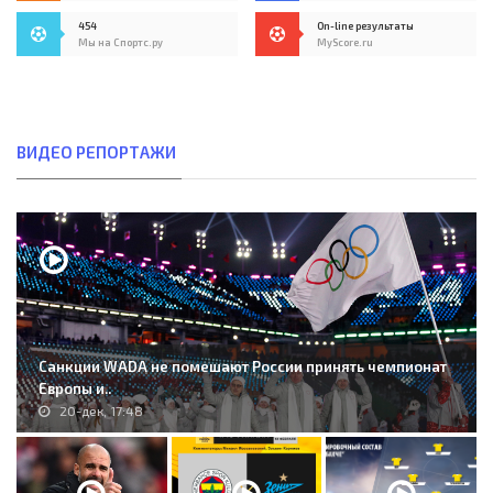
454
On-line результаты
Мы на Спортс.ру
MyScore.ru
ВИДЕО РЕПОРТАЖИ
Санкции WADA не помешают России принять чемпионат
Европы и..
20-дек, 17:48