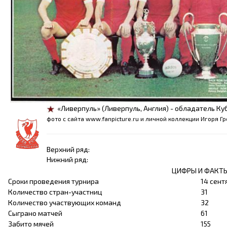
«Ливерпуль» (Ливерпуль, Англия) - обладатель Ку
фото с сайта www.fanpicture.ru и личной коллекции Игоря Г
Верхний ряд:
Нижний ряд:
ЦИФРЫ И ФАКТ
Сроки проведения турнира
14 сент
Количество стран-участниц
31
Количество участвующих команд
32
Сыграно матчей
61
Забито мячей
155