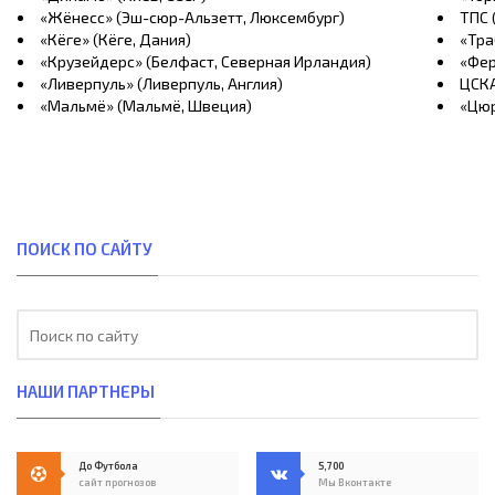
«Жёнесс» (Эш-сюр-Альзетт, Люксембург)
ТПС 
«Кёге» (Кёге, Дания)
«Тра
«Крузейдерс» (Белфаст, Северная Ирландия)
«Фер
«Ливерпуль» (Ливерпуль, Англия)
ЦСКА
«Мальмё» (Мальмё, Швеция)
«Цюр
ПОИСК ПО САЙТУ
НАШИ ПАРТНЕРЫ
До Футбола
5,700
сайт прогнозов
Мы Вконтакте