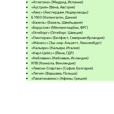
«Атлетико» (Мадрид, Испания)
«Аустрия» (Вена, Австрия)
«Аякс» (Амстердам, Нидерланды)
Б 1903 (Копенгаген, Дания)
«Базель» (Базель, Швейцария)
«Боруссия» (Мёнхенгладбах, ФРГ)
«Гётеборг» (Гётеборг, Швеция)
«Гленторан» (Белфаст, Северная Ирландия)
«Жёнесс» (Эш-сюр-Альзетт, Люксембург)
«Кальяри» (Кальяри, Италия)
«Карл Цейсс» (Йена, ГДР)
«Кеблавик» (Кеблавик, Исландия)
КПВ (Коккола, Финляндия)
«Левски-Спартак» (София, Болгария)
«Легия» (Варшава, Польша)
«Панатинаикос» (Афины, Греция)