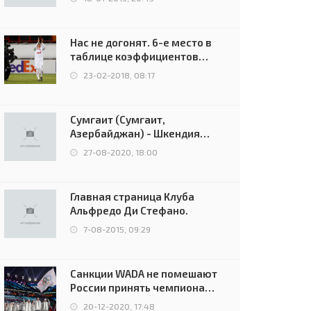
Нас не догонят. 6-е место в
таблице коэффициентов
УЕФА остаётся за Россией
23-02-2018, 08:17
Сумгаит (Сумгаит,
Азербайджан) - Шкендия
(Тетово, Северная
27-08-2020, 18:00
Македония) - 0:2 (0:0)
Главная страница Клуба
Альфредо Ди Стефано.
7-08-2015, 09:29
Санкции WADA не помешают
России принять чемпионат
Европы и финал Лиги
20-12-2020, 17:48