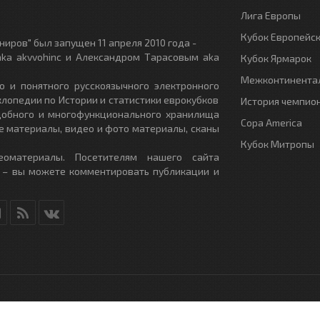
Лига Европы
Кубок Европейс
иров" был запущен 11 апреля 2010 года -
ka akvvohinc и Александром Тарасовым aka
Кубок Ярмарок
Межконтинентал
о и понятного русскоязычного электронного
клопедии по Истории и статистики еврокубков
История чемпио
удобного и многофункционального хранилища
Copa America
е материалы, видео и фото материалы, сканы
Кубок Митропы
еоматериалы. Посетителям нашего сайта
 – вы можете комментировать публикации и
RU
- All Rights Reserved.