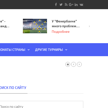
е" -
У "Фенербахче"
манда
много проблем.
инает
Но он опасен для
Подробнее
й-офф
"Зенита"
ы
ОНАТЫ СТРАНЫ
ДРУГИЕ ТУРНИРЫ
ОИСК ПО САЙТУ