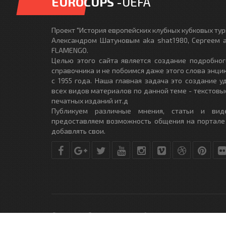
EUROCUPS
-UEFA
Проект "История европейских клубных кубковых турн
Александром Шатуновым aka shat1980, Сергеем a
FLAMENGO.
Целью этого сайта является создание подробног
справочника и не побоимся даже этого слова энци
с 1955 года. Наша главная задача это создание 
всех видов материалов по данной теме - текстовы
печатных изданий ит.д
Публикуем различные мнения, статьи и вид
предоставляем возможность общения на портале
добавлять свои.
© Copyright © 2010-2017. Разработано студией
DLE-THEME.