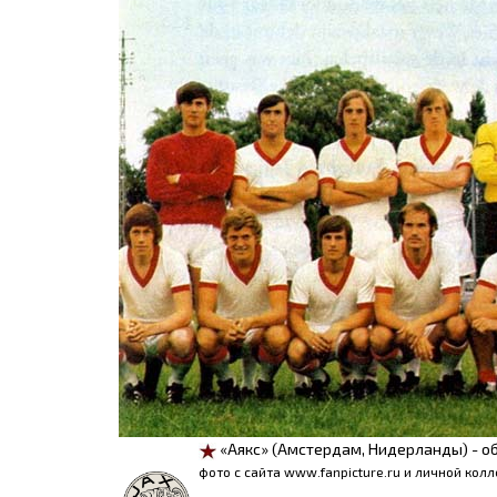
«Аякс» (Амстердам, Нидерланды) - о
фото с сайта www.fanpicture.ru и личной кол