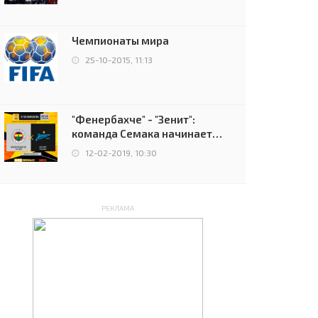
чемпионов.
Чемпионаты мира
25-10-2015, 11:13
"Фенербахче" - "Зенит":
команда Семака начинает
путь в плей-офф Лиги
12-02-2019, 10:30
Европы
РЕКЛАМА