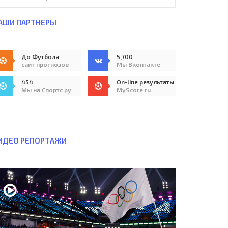
АШИ ПАРТНЕРЫ
До Футбола
5,700
сайт прогнозов
Мы Вконтакте
454
On-line результаты
Мы на Спортс.ру
MyScore.ru
ИДЕО РЕПОРТАЖИ