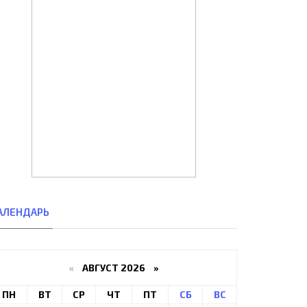
АЛЕНДАРЬ
«
АВГУСТ 2026 »
ПН
ВТ
СР
ЧТ
ПТ
СБ
ВС