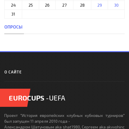
24
25
26
27
28
29
30
31
ОПРОСЫ
О САЙТЕ
EUROCUPS
-UEFA
Проект "История европейских клубных кубковых турниров"
был запущен 11 апреля 2010 года -
Александром Шатуновым aka shat1980, Сергеем aka akvvohinc