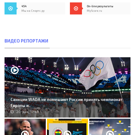
454
On-line результаты
Мы на Спортс.ру
MyScore.ru
ВИДЕО РЕПОРТАЖИ
Санкции WADA не помешают России принять чемпионат
Европы и..
20-дек, 17:48