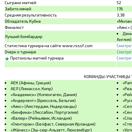
Сыграно матчей
52
Забито мячей
176
Средняя результативность
3,38
Обладатель Кубка
«Милан»
Финалист
«Аякс»
Дени
Лучший бомбардир
Англия)
Статистика турнира на сайте www.rsssf.com
Смотре
Очерк о турнире
Смотре
Протоколы матчей турнира
Смотре
КОМАНДЫ-УЧАСТНИЦЫ 
АЕК (Афины, Греция)
«Рап
АЕЛ (Лимассол, Кипр)
«Реа
«Академиск» (Копенгаген, Дания)
«Рей
«Андерлехт» (Брюссель, Бельгия)
«Рус
«Аякс» (Амстердам, Нидерланды)
«Сел
«Бенфика» (Лиссабон, Португалия)
«Сен
«Валюр» (Рейкьявик, Исландия)
«Спа
«Гленторан» (Белфаст, Северная Ирландия)
«Стя
«Жёнесс» (Эш-сюр-Альзетт, Люксембург)
«Уот