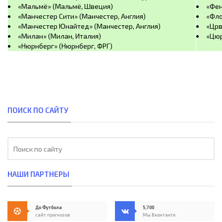
«Мальмё» (Мальмё, Швеция)
«Фен
«Манчестер Сити» (Манчестер, Англия)
«Фло
«Манчестер Юнайтед» (Манчестер, Англия)
«Црв
«Милан» (Милан, Италия)
«Цюр
«Нюрнберг» (Нюрнберг, ФРГ)
ПОИСК ПО САЙТУ
НАШИ ПАРТНЕРЫ
До Футбола
5,700
сайт прогнозов
Мы Вконтакте