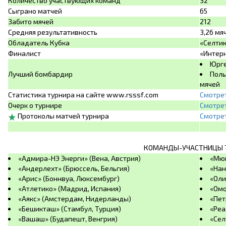
Количество участвующих команд
32
Сыграно матчей
65
Забито мячей
212
Средняя результативность
3,26 мя
Обладатель Кубка
«Селтик
Финалист
«Интерн
Юрге
Лучший бомбардир
Поль
мячей
Статистика турнира на сайте www.rsssf.com
Смотре
Очерк о турнире
Смотре
Протоколы матчей турнира
Смотре
КОМАНДЫ-УЧАСТНИЦЫ 
«Адмира-НЭ Энерги» (Вена, Австрия)
«Мюн
«Андерлехт» (Брюссель, Бельгия)
«Нан
«Арис» (Боннвуа, Люксембург)
«Оли
«Атлетико» (Мадрид, Испания)
«Омо
«Аякс» (Амстердам, Нидерланды)
«Пет
«Бешикташ» (Стамбул, Турция)
«Реа
«Вашаш» (Будапешт, Венгрия)
«Сел