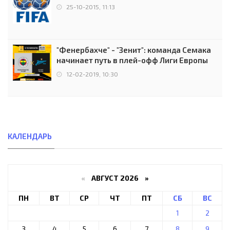
25-10-2015, 11:13
"Фенербахче" - "Зенит": команда Семака
начинает путь в плей-офф Лиги Европы
12-02-2019, 10:30
КАЛЕНДАРЬ
«
АВГУСТ 2026 »
ПН
ВТ
СР
ЧТ
ПТ
СБ
ВС
1
2
3
4
5
6
7
8
9