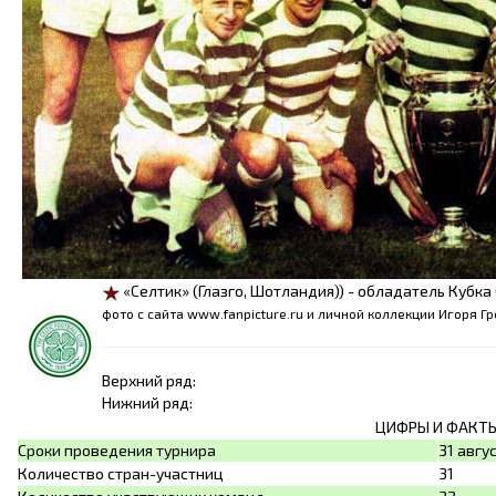
«Селтик» (Глазго, Шотландия)) - обладатель Кубк
фото с сайта www.fanpicture.ru и личной коллекции Игоря Г
Верхний ряд:
Нижний ряд:
ЦИФРЫ И ФАКТ
Сроки проведения турнира
31 авгу
Количество стран-участниц
31