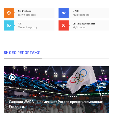
До Футбола
5,700
сайт прогнозов
Мы Вконтакте
454
On-line результаты
Мы на Спортс.ру
MyScore.ru
ВИДЕО РЕПОРТАЖИ
Санкции WADA не помешают России принять чемпионат
Европы и..
20-дек, 17:48